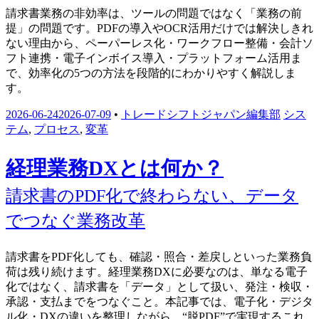
請求書業務の非効率は、ツールの問題ではなく「業務の前
提」の問題です。PDFの導入やOCR活用だけでは解決しきれ
ない理由から、ペーパーレス化・ワークフロー整備・会計ソ
フト連携・電子インボイス導入・プラットフォーム活用ま
で、効率化の5つの方法を段階的にわかりやすく解説しま
す。
2026-06-24
2026-07-09
•
トレードシフトジャパン編集部
シス
テム
,
プロセス
,
変革
経理業務DXとは何か？
請求書のPDF化で終わらない、データ
でつなぐ業務改革
請求書をPDF化しても、確認・照合・差戻しといった業務負
荷は残り続けます。経理業務DXに必要なのは、単なる電子
化ではなく、請求書を「データ」として扱い、発注・検収・
承認・支払までをつなぐこと。本記事では、電子化・デジタ
ル化・DXの違いを整理しながら、“脱PDF”で実現するこれ