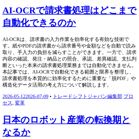
AI-OCRで請求書処理はどこまで
自動化できるのか
AI-OCRは、請求書の入力作業を効率化する有効な技術で
す。紙やPDFの請求書から請求番号や金額などを自動で読み
取り、手入力の負担を減らすことができます。一方で、請求
内容の確認、発注・納品との照合、承認、差異確認、支払判
断といった本来の請求書処理業務までは自動化できません。
本記事では、AI-OCRで自動化できる範囲と限界を整理し、
請求書処理を本質的に効率化するために重要な「脱PDF」や
構造化データ活用の考え方について解説します。
2026-05-12
2026-07-09
•
トレードシフトジャパン編集部
プロ
セス
,
変革
日本のロボット産業の転換期と
なるか