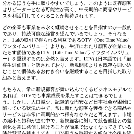
分かるほうを手に取りやすいでしょう。このように既存顧客
はリピーターとなる可能性が高く、中長期的に商品やサービ
スを利活用してくれることが期待されます。
どの企業も事業を末永く継続させることを目指すのが一般的
であり、持続可能な経営を望んでいるでしょう。そうなる
と、1回の取引で得られる利益であるOTV（One Time Value/
ワンタイムバリュー）よりも、生涯にわたり顧客が企業にも
たらす価値であるLTV（Life Time Value/ライフタイムバリュ
ー）を重視するのは必然と言えます。LTVは日本語では「顧
客生涯価値」と訳されており、新規開拓よりも既存を囲い込
むことで価値あるお付き合いを継続することを目指した取り
組みと言えます。
もちろん、常に新規顧客が舞い込んでくるビジネスモデルで
あれば、OTVでも事業成長を果たすことはできるでしょ
う。しかし、人口減少、記録的な円安など日本社会が困難に
陥っている状況の中で、常に新たな顧客を獲得できる商品や
サービスは非常に画期的かつ稀有な存在だと言えます。市場
の縮小と飽和が進む中で、新規顧客に対して競合他社との差
別化を常に発信し続けることが簡単ではなくなってきている
時代背景を踏まえても、LTV視点を重視する傾向は今後も続