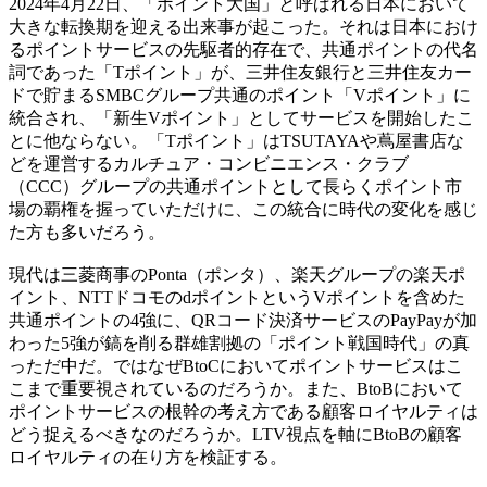
2024年4月22日、「ポイント大国」と呼ばれる日本において
大きな転換期を迎える出来事が起こった。それは日本におけ
るポイントサービスの先駆者的存在で、共通ポイントの代名
詞であった「Tポイント」が、三井住友銀行と三井住友カー
ドで貯まるSMBCグループ共通のポイント「Vポイント」に
統合され、「新生Vポイント」としてサービスを開始したこ
とに他ならない。「Tポイント」はTSUTAYAや蔦屋書店な
どを運営するカルチュア・コンビニエンス・クラブ
（CCC）グループの共通ポイントとして長らくポイント市
場の覇権を握っていただけに、この統合に時代の変化を感じ
た方も多いだろう。
現代は三菱商事のPonta（ポンタ）、楽天グループの楽天ポ
イント、NTTドコモのdポイントというVポイントを含めた
共通ポイントの4強に、QRコード決済サービスのPayPayが加
わった5強が鎬を削る群雄割拠の「ポイント戦国時代」の真
っただ中だ。ではなぜBtoCにおいて
ポイントサービスはこ
こまで重要視されているのだろうか。また、BtoBにおいて
ポイントサービスの根幹の考え方である顧客ロイヤルティは
どう捉えるべきなのだろうか。LTV視点を軸にBtoBの顧客
ロイヤルティの在り方を検証する。