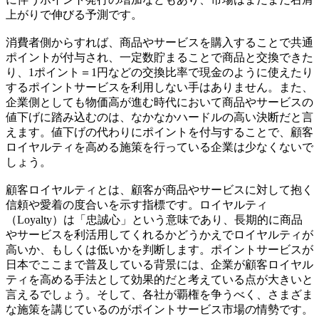
上がりで伸びる予測です。
消費者側からすれば、商品やサービスを購入することで共通
ポイントが付与され、一定数貯まることで商品と交換できた
り、1ポイント＝1円などの交換比率で現金のように使えたり
するポイントサービスを利用しない手はありません。また、
企業側としても物価高が進む時代において商品やサービスの
値下げに踏み込むのは、なかなかハードルの高い決断だと言
えます。値下げの代わりにポイントを付与することで、顧客
ロイヤルティを高める施策を行っている企業は少なくないで
しょう。
顧客ロイヤルティとは、顧客が商品やサービスに対して抱く
信頼や愛着の度合いを示す指標です。ロイヤルティ
（Loyalty）は「忠誠心」という意味であり、長期的に商品
やサービスを利活用してくれるかどうかえでロイヤルティが
高いか、もしくは低いかを判断します。ポイントサービスが
日本でここまで普及している背景には、企業が顧客ロイヤル
ティを高める手法として効果的だと考えている点が大きいと
言えるでしょう。そして、各社が覇権を争うべく、さまざま
な施策を講じているのがポイントサービス市場の情勢です。