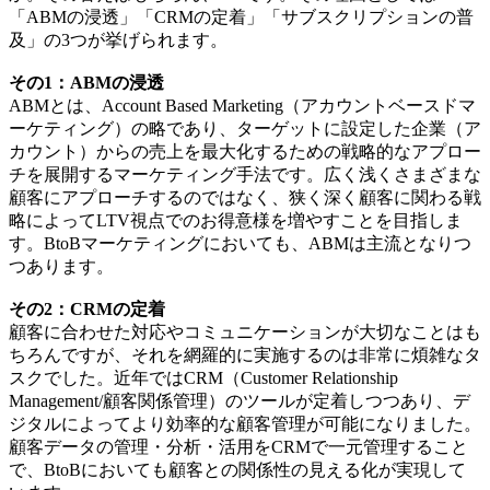
「ABMの浸透」「CRMの定着」「サブスクリプションの普
及」の3つが挙げられます。
その1：ABMの浸透
ABMとは、Account Based Marketing（アカウントベースドマ
ーケティング）の略であり、ターゲットに設定した企業（ア
カウント）からの売上を最大化するための戦略的なアプロー
チを展開するマーケティング手法です。広く浅くさまざまな
顧客にアプローチするのではなく、狭く深く顧客に関わる戦
略によってLTV視点でのお得意様を増やすことを目指しま
す。BtoBマーケティングにおいても、ABMは主流となりつ
つあります。
その2：
CRMの定着
顧客に合わせた対応やコミュニケーションが大切なことはも
ちろんですが、それを網羅的に実施するのは非常に煩雑なタ
スクでした。近年ではCRM（Customer Relationship
Management/顧客関係管理）のツールが定着しつつあり、デ
ジタルによってより効率的な顧客管理が可能になりました。
顧客データの管理・分析・活用をCRMで一元管理すること
で、BtoBにおいても顧客との関係性の見える化が実現して